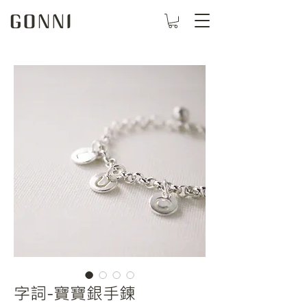
字詞-寶寶銀手鍊