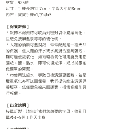
材質：925銀
尺寸：手鍊長約12.7cm，字母大小約8mm
內容：寶寶手鍊x1,字母x5
［保養維修］
＊銀飾不配戴時可收納到密封袋中減緩氧化，
且避免接觸溫泉等等的硫化物。
＊人體的油脂可溫潤銀，常常配戴是一種天然
的保護，但人體的汗水或水氣混合空氣髒污，
則可能使銀氧化，如有輕微氧化可用廚房用鋁
箔紙＋鹽＋熱水，即可恢復光澤，或以拭銀布
做簡單的清潔。
＊勿使用洗銀水，導致日後清潔更困難，若是
嚴重氧化亦可送回保養，我們提供終生清潔保
養服務，您僅需負擔來回運費，損壞修繕則另
行報價。
［出貨說明］
接單訂製，請告訴我們您想要的字母，收到訂
單後3~5個工作天出貨