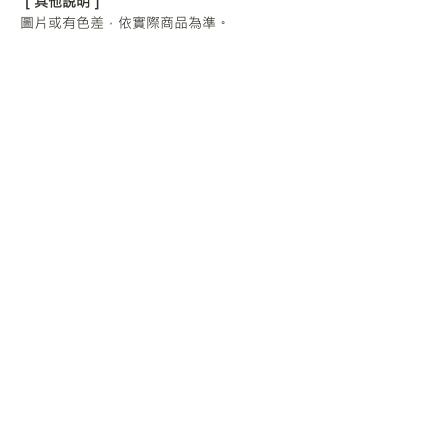
［其他說明］
圖片或有色差，依實際商品為準。
加購商品/服務
加購-金屬雷射雕刻（請勿單獨下
單）