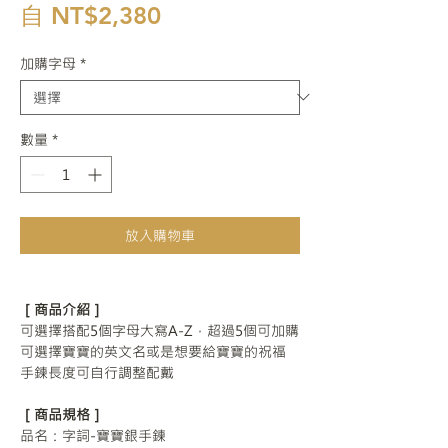
促銷價格
自
NT$2,380
加購字母
*
數量
*
放入購物車
［商品介紹］
可選擇搭配5個字母大寫A-Z，超過5個可加購
可選擇寶寶的英文名或是想要給寶寶的祝福
手鍊長度可自行調整配戴
［商品規格］
品名：字詞-寶寶銀手鍊