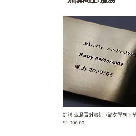
加購-金屬雷射雕刻（請勿單獨下
快速瀏覽
價格
$1,000.00