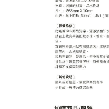
品名：金湯匙-掌上明珠-墜飾
材質：選擇的材質，淡水珍珠
尺寸：約33mm X 10mm
內容：掌上明珠-墜飾x1，繩x1（
［保養維修］
勿戴著珍珠飾品洗澡，清潔液和汗
請在上妝完畢後配戴珍珠，香水、
色。
穿戴完畢請用軟布擦拭清潔，收納
膠袋內，否則易變質。
珍珠非礦物，硬度低，避免與其他
提供終生清潔保養服務，您僅需負
鍊繩不在保固範圍內
［其他說明］
圖片或有色差，依實際商品為準
手作品，每件有些微差異
加購商品/服務