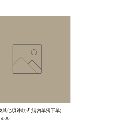
換其他項鍊款式(請勿單獨下單)
快速瀏覽
99.00