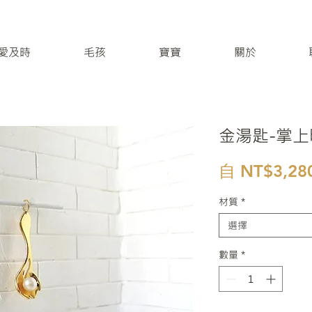
 / 愛及時
毛孩
寶寶
關於
金湯匙-掌上
自
NT$3,28
材質
*
選擇
數量
*