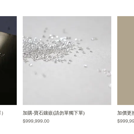
單）
加購-寶石鑲嵌(請勿單獨下單)
快速瀏覽
加價更
價格
價格
$999,999.00
$999,9