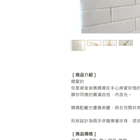
［商品介紹］
親愛的
你是被爸爸媽媽捧在手心疼愛珍惜
願你同樣的圓滿自信，內含光。
媽媽配戴也優雅美麗，與女兒間共
形狀設計為兩手併攏捧著珍珠，很
［商品規格］