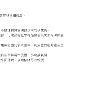
請選擇顏色和長度）
水等酸性物質會腐蝕珍珠的碳酸鈣。
髮膠、化妝品等化學物品會使其失去光澤與變
於透氣防塵的袋或盒中，勿放置於密封盒或塑
硬物或首飾混合放置，易磨損表面。
擔來回運費，損壞修繕另行報價。