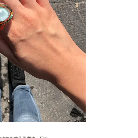
＂2022/5/15，
加SDE22永續綠建
有些膽怯。戴上了芳
贈與我了一份她浪跡