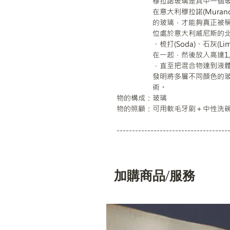
穆拉諾玻璃是其中一個玻璃
在意大利穆拉諾(Murano, I
的玻璃，才能夠真正被稱呼
位處於意大利威尼斯的北部。這種
、梳打(Soda)、石灰(Lime)和
在一起，然後放入高達1,50
，直至把混合物達到液體狀
發明將多層不同顏色的玻璃
術。
物的構成：玻璃
物的照顧：可用軟毛牙刷＋中性洗
------------------------------------
加購商品/服務