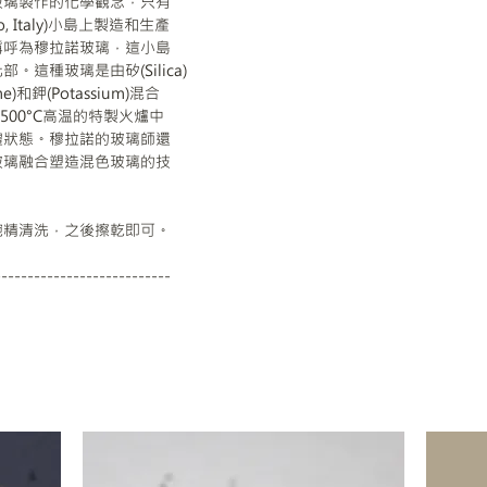
製作的化學觀念，只有
taly)小島上製造和生產
為穆拉諾玻璃，這小島
玻璃是由矽(Silica)
鉀(Potassium)混合
0°C高温的特製火爐中
態。穆拉諾的玻璃師還
融合塑造混色玻璃的技
碗精清洗，之後擦乾即可。
---------------------------