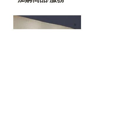
加購-金屬雷射雕刻（請勿單獨下
單）
價格
$1,000.00