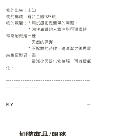
物的出生：未知
物的構成：銅合金鍍925銀
物的照顧：＊用拭銀布做簡單的清潔。
＊油性膚質的人體油脂可溫潤銀，
常常配戴是一種
天然的保護。
＊不配戴的時候，請清潔之後再收
納至密封袋，盡
量減少與硫化物接觸，可減緩氧
化。
----------------------------------------------
-----------------
FLY
飛行者：
飛行日誌：
＂這裡有一段話要給芳怡＂
加購商品/服務