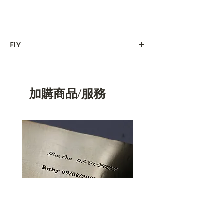
FLY
飛行者：
飛行日誌：
＂這裡有一段話要給芳怡＂
加購商品/服務