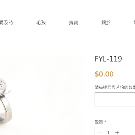
 / 愛及時
毛孩
寶寶
關於
FYL-119
價格
$0.00
請描述您與芳怡的故
數量
*