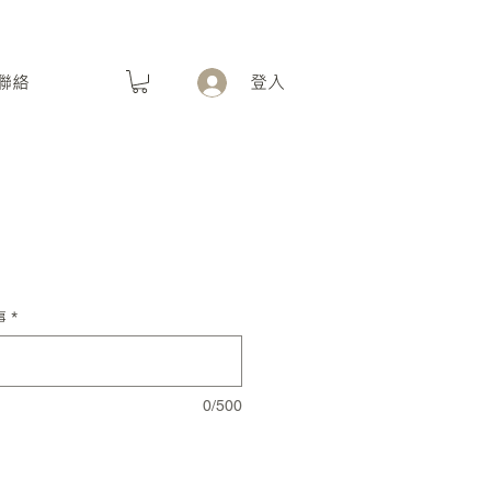
聯絡
登入
事
*
0/500