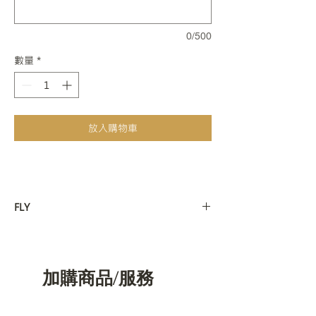
0/500
數量
*
放入購物車
FLY
飛行者：
飛行日誌：
＂這裡有一段話要給芳怡＂
加購商品/服務