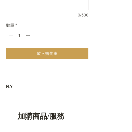
0/500
數量
*
放入購物車
FLY
飛行者：
飛行日誌：
＂這裡有一段話要給芳怡＂
加購商品/服務