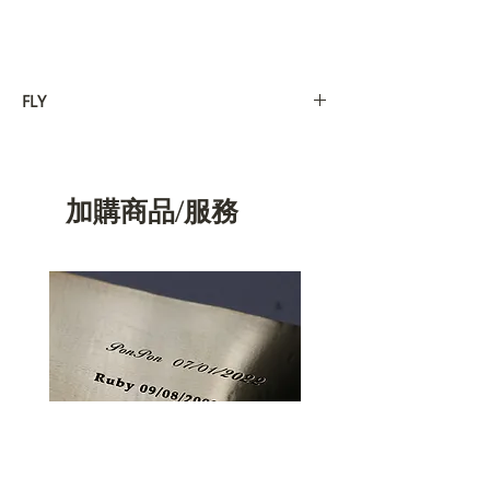
FLY
飛行者：
飛行日誌：
＂這裡有一段話要給芳怡＂
加購商品/服務