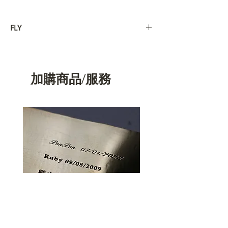
FLY
飛行者：
飛行日誌：
＂這裡有一段話要給芳怡＂
加購商品/服務