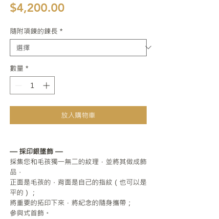
價格
$4,200.00
隨附項鍊的鍊長
*
數量
*
放入購物車
— 採印銀墜飾 —
採集您和毛孩獨一無二的紋理，並將其做成飾
品，
正面是毛孩的，背面是自己的指紋（也可以是
平的）；
將重要的拓印下來，將紀念的隨身攜帶；
參與式首飾。