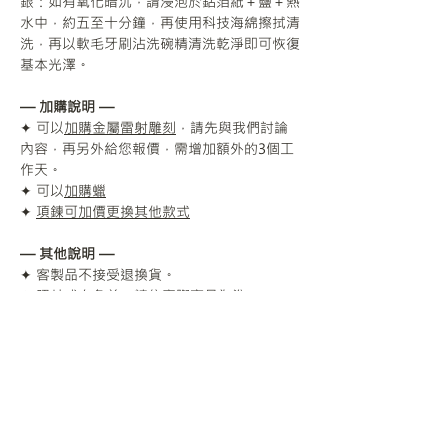
銀：如有氧化暗沉，請浸泡於鋁箔紙＋鹽＋熱
水中，約五至十分鐘，再使用科技海綿擦拭清
洗，再以軟毛牙刷沾洗碗精清洗乾淨即可恢復
基本光澤。
— 加購說明 —
✦ 可以
加購金屬雷射雕刻
，請先與我們討論
內容，再另外給您報價，需增加額外的3個工
作天。
✦ 可以
加購蠟
✦
項鍊可加價更換其他款式
— 其他說明 —
✦ 客製品不接受退換貨。
✦ 照片或有色差，請依實際商品為準。
✦ 台灣製造。
✦ 如果製作上有任何疑問或挫折，請聯繫我
們幫忙。
加購商品/服務