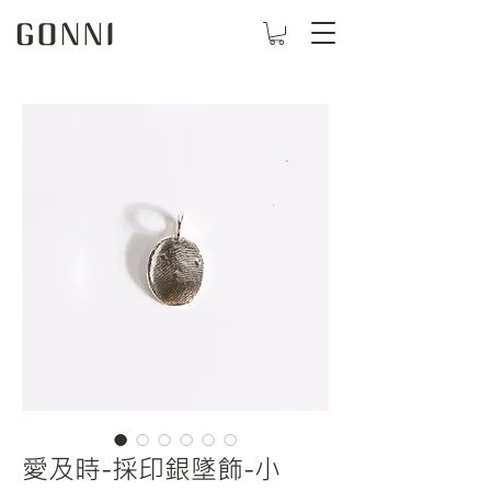
愛及時-採印銀墜飾-小