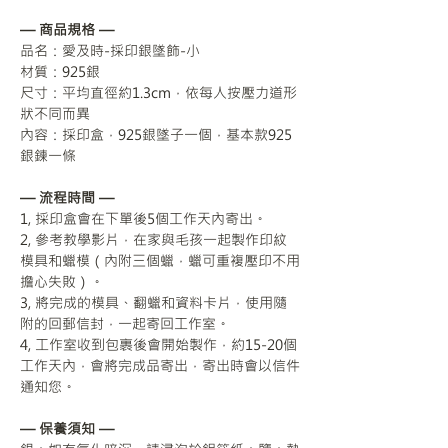
— 商品規格 —
品名：愛及時-採印銀墜飾-小
材質：925銀
尺寸：平均直徑約1.3cm，依每人按壓力道形
狀不同而異
內容：採印盒，925銀墜子一個，基本款925
銀鍊一條
— 流程時間 —
1, 採印盒會在下單後5個工作天內寄出。
2, 參考教學影片，在家與毛孩一起製作印紋
模具和蠟模（內附三個蠟，蠟可重複壓印不用
擔心失敗）。
3, 將完成的模具、翻蠟和資料卡片，使用隨
附的回郵信封，一起寄回工作室。
4, 工作室收到包裹後會開始製作，約15-20個
工作天內，會將完成品寄出，寄出時會以信件
通知您。
— 保養須知 —