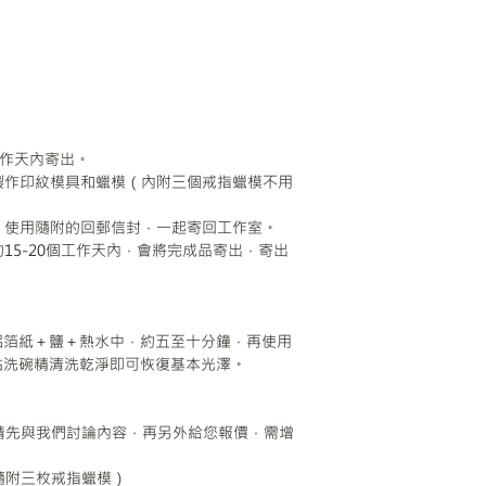
個工作天內寄出。
起製作印紋模具和蠟模（內附三個戒指蠟模不用
片，使用隨附的回郵信封，一起寄回工作室。
約15-20個工作天內，會將完成品寄出，寄出
鋁箔紙＋鹽＋熱水中，約五至十分鐘，再使用
沾洗碗精清洗乾淨即可恢復基本光澤。
請先與我們討論內容，再另外給您報價，需增
隨附三枚戒指蠟模）