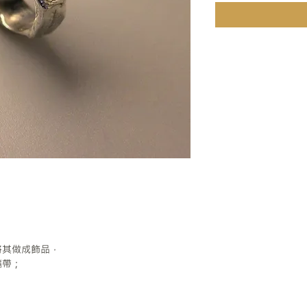
將其做成飾品，
攜帶；