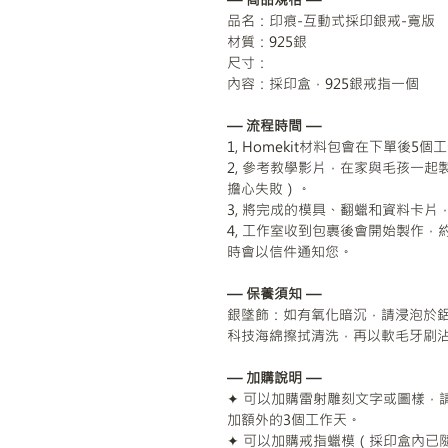
品名：印痕-互動式採印銀戒-寬版
材質：925銀
尺寸：
內容：採印盒，925銀戒指一個
— 流程時間 —
1, Homekit材料包會在下單後5
2, 參考教學影片，在家與毛孩一
擔心失敗）。
3, 將完成的模具、翻蠟和資料卡
4, 工作室收到包裹後會開始製作，
時會以信件通知您。
— 保養須知 —
銀墜飾：如有氧化暗沉，請浸泡於
科技海綿擦拭清洗，再以軟毛牙刷
— 加購說明 —
✦ 可以加購雷射雕刻文字或圖樣，
加額外的3個工作天。
✦ 可以加購戒指蠟模（採印盒內已