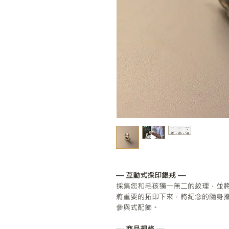
— 互動式採印銀戒 —
採集您和毛孩獨一無二的紋理，並
將重要的拓印下來，將紀念的隨身
參與式配飾。
— 商品規格 —