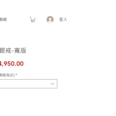
聯絡
登入
銀戒-寬版
般價格
促銷價格
4,950.00
測紙為主)
*