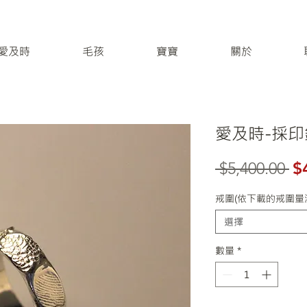
 / 愛及時
毛孩
寶寶
關於
愛及時-採印
一
 $5,400.00 
$
戒圍(依下載的戒圍量
選擇
數量
*