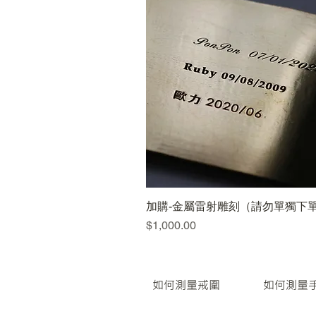
加購-金屬雷射雕刻（請勿單獨下
快速瀏覽
價格
$1,000.00
如何測量戒圍
如何測量