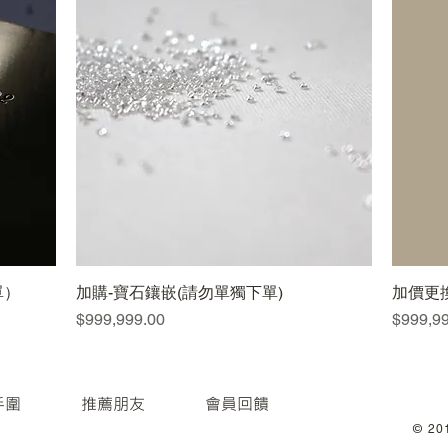
單）
加購-寶石鑲嵌(請勿單獨下單)
快速瀏覽
加價更
價格
價格
$999,999.00
$999,9
手圍
推薦朋友
會員回饋
© 201