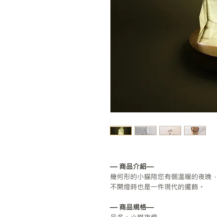
— 商品介紹—
幾何形的小貓陪您有個溫暖的夜晚
不開燈時也是一件現代的擺飾。
— 商品規格—