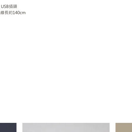
USB插頭
m，線長約140cm