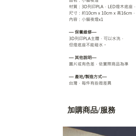
品名：小貓夜燈
材質：3D列印PLA，LED燈木底座，
尺寸：約10cm x 10cm x 高16c
內容：小貓夜燈x1
— 保養維修—
3D列印PLA主體，可以水洗，
但燈底座不能碰水。
— 其他說明—
圖片或有色差，依實際商品為準
— 產地/製造方式—
台灣，每件有些微差異
加購商品/服務