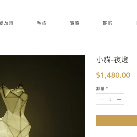
 / 愛及時
毛孩
寶寶
關於
小貓-夜燈
$1,480.00
數量
*